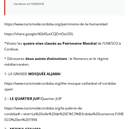
Cordoue et l’UNESCO
https://www.turismodecordoba.org/patrimonio-de-la-humanidad
https://share.google/dGbFJunCQZmOxsSDL
*Visitez les
quatre sites classés au Patrimoine Mondial
de l’UNESCO à
Cordoue.
* Découvrez
deux autres distinctions
: le flamenco et le régime
méditerranéen.
1- LA GRANDE
MOSQUÉE ALJAMA
/
https://www.turismodecordoba.org/the-mosque-cathedral-of-cordoba-
spain
2 –
LE QUARTIER JUIF
/Quartier JUIF
https://www.turismodecordoba.org/la-juderia-de-
cordoba#:~:text=La%20ville%20de%20C%C3%B3rdoba%20conserve,l’UNE
SCO%20en%201994